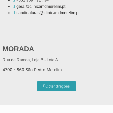
+351 939 791 794
geral@clinicamdmerelim.pt
candidaturas@clinicamdmerelim.pt
MORADA
Rua da Ramoa, Loja B - Lote A
4700 - 860 São Pedro Merelim
Obter direções