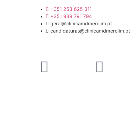
+351 253 625 311
+351 939 791 794
geral@clinicamdmerelim.pt
candidaturas@clinicamdmerelim.pt