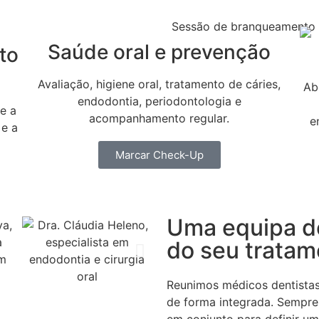
Saúde oral e prevenção
to
Avaliação, higiene oral, tratamento de cáries,
Ab
endodontia, periodontologia e
e a
acompanhamento regular.
e
 e a
Marcar Check-Up
Uma equipa d
do seu tratam
Reunimos médicos dentistas 
de forma integrada. Sempre 
em conjunto para definir um